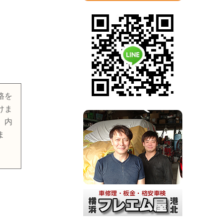
格を
けま
。内
ま