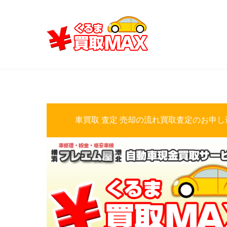
Skip
to
content
車買取 査定 売却の流れ買取査定のお申