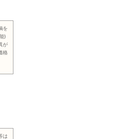
輌を
能)
異が
価格
等は