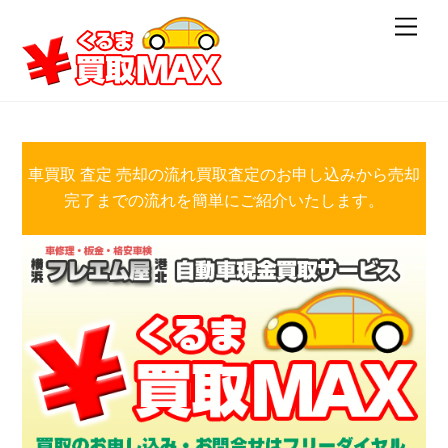
Skip
Men
to
content
車買取 査定 売却の流れ買取査定のお申し込みから売却
完了までの流れを簡単にご紹介いたします。