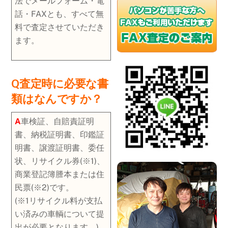
法でメールフォーム・電
話・FAXとも、すべて無
料で査定させていただき
ます。
Q査定時に必要な書
類はなんですか？
A
車検証、自賠責証明
書、納税証明書、印鑑証
明書、譲渡証明書、委任
状、リサイクル券(※1)、
商業登記簿謄本または住
民票(※2)です。
(※1リサイクル料が支払
い済みの車輌について提
出が必要となります。)